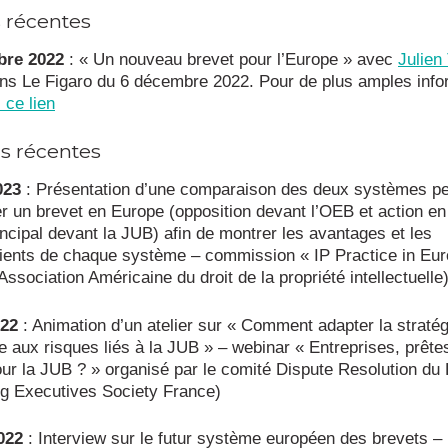
s récentes
re 2022
: « Un nouveau brevet pour l’Europe » avec
Julien
ans Le Figaro du 6 décembre 2022. Pour de plus amples info
 ce lien
ns récentes
023
: Présentation d’une comparaison des deux systèmes pe
er un brevet en Europe (opposition devant l’OEB et action en
rincipal devant la JUB) afin de montrer les avantages et les
ients de chaque système – commission « IP Practice in Eur
Association Américaine du droit de la propriété intellectuelle
022
: Animation d’un atelier sur « Comment adapter la straté
e aux risques liés à la JUB » – webinar « Entreprises, prête
our la JUB ? » organisé par le comité Dispute Resolution d
ng Executives Society France)
022
: Interview sur le futur système européen des brevets –