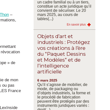
un cadre familial ou à un tiers,
constitue un acte juridique qu’il
convient de sécuriser. Le 20
 Thon
–
mars 2025, au cours de
tables(...)
rmations,
En savoir plus
Objets d’art et
industriels : Protégez
rmettant
vos créations à l’ère
 révocation
du "Paquet Dessins
et Modèles" et de
ope » de
l’intelligence
)
artificielle
gie de mon
6 mars 2025
Qu’il s’agisse de mobilier, de
s ou pas
mode, de packaging ou
u LES France
d’objets industriels, la forme et
le procédé de fabrication
peuvent être protégés par des
instruments juridiques variés :
 LexInside
droit(...)