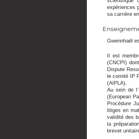
scientifique
expériences 
sa carrière 
Enseignemen
Gwennhaël est
Il est membr
(CNCPI) dont
Dispute Reso
le comité IP 
(AIPLA).
Au sein de l’
(European Pat
Procédure Ju
litiges en ma
validité des b
la préparatio
brevet unitair