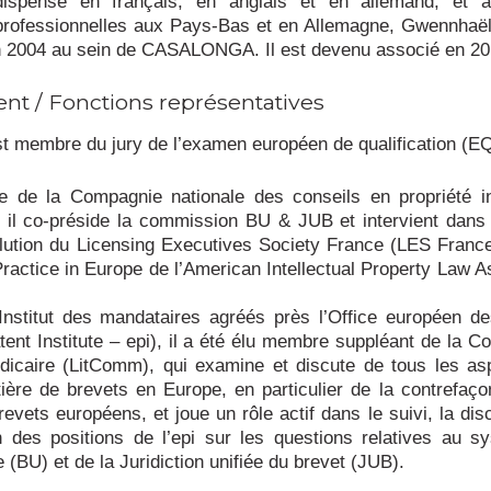
 dispensé en français, en anglais et en allemand, et 
professionnelles aux Pays-Bas et en Allemagne, Gwennhaël
en 2004 au sein de CASALONGA. Il est devenu associé en 20
t / Fonctions représentatives
 membre du jury de l’examen européen de qualification (E
e de la Compagnie nationale des conseils en propriété ind
 il co-préside la commission BU & JUB et intervient dans 
lution du Licensing Executives Society France (LES France
Practice in Europe de l’American Intellectual Property Law A
Institut des mandataires agréés près l’Office européen d
ent Institute – epi), il a été élu membre suppléant de la 
dicaire (LitComm), qui examine et discute de tous les as
tière de brevets en Europe, en particulier de la contrefaço
revets européens, et joue un rôle actif dans le suivi, la dis
n des positions de l’epi sur les questions relatives au 
e (BU) et de la Juridiction unifiée du brevet (JUB).