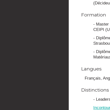
(Décideu
Formation
- Master 
CEIPI (U
- Diplôme
Strasbou
- Diplôm
Matériau
Langues
Français, Ang
Distinctions
- Leader
Incontour