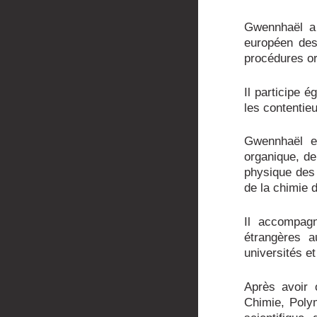
Gwennhaël a 
européen des
procédures or
Il participe 
les contentieu
Gwennhaël e
organique, de
physique des 
de la chimie 
Il accompagn
étrangères a
universités et
Après avoir 
Chimie, Poly