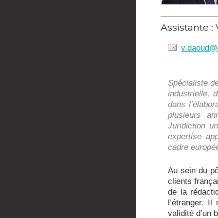
Assistante :
v.daoud@
Spécialiste d
industrielle,
dans l’élabor
plusieurs an
Juridiction u
expertise ap
cadre europé
Au sein du pô
clients frança
de la rédact
l’étranger. I
validité d’un 