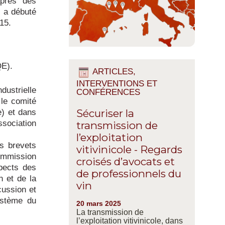
après des
 a débuté
15.
QE).
ARTICLES,
INTERVENTIONS ET
ustrielle
CONFÉRENCES
le comité
) et dans
Sécuriser la
ssociation
transmission de
l’exploitation
es brevets
vitivinicole - Regards
Commission
croisés d’avocats et
pects des
de professionnels du
n et de la
vin
cussion et
système du
20 mars 2025
La transmission de
l’exploitation vitivinicole, dans