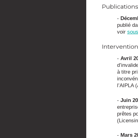
Publication
-
Décemb
publié d
voir
sous
Interventio
-
Avril 2
d’invalid
à titre p
inconvén
l’AIPLA (
-
Juin 2
entrepris
prêtes p
(Licensi
-
Mars 2