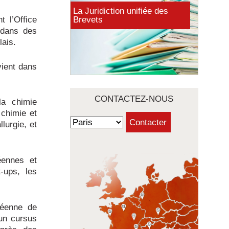
La Juridiction unifiée des
 l’Office
Brevets
 dans des
lais.
vient dans
CONTACTEZ-NOUS
a chimie
 chimie et
lurgie, et
éennes et
-ups, les
péenne de
un cursus