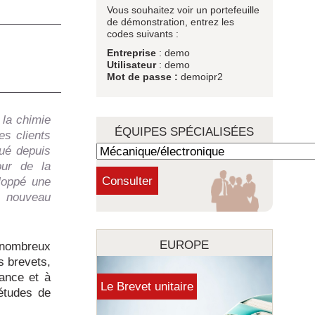
Vous souhaitez voir un portefeuille
de démonstration, entrez les
codes suivants :
Entreprise
: demo
Utilisateur
: demo
Mot de passe :
demoipr2
 la chimie
ÉQUIPES SPÉCIALISÉES
es clients
qué depuis
our de la
eloppé une
e nouveau
EUROPE
e nombreux
s brevets,
ance et à
Le Brevet unitaire
 études de