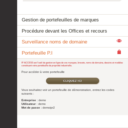
Gestion de portefeuilles de marques
Procédure devant les Offices et recours
Surveillance noms de domaine
Portefeuille P.I
IP ACCESS est l’outil de gestion en ligne de vos marques, brevets, noms de domaine, dessins et modèles
constituant votre portefeuille de propriété industrielle.
Pour accéder à votre portefeuille
CLIQUEZ ICI
Vous souhaitez voir un portefeuille de démonstration, entrez les codes
suivants :
Entreprise
: demo
Utilisateur
: demo
Mot de passe :
demoipr2