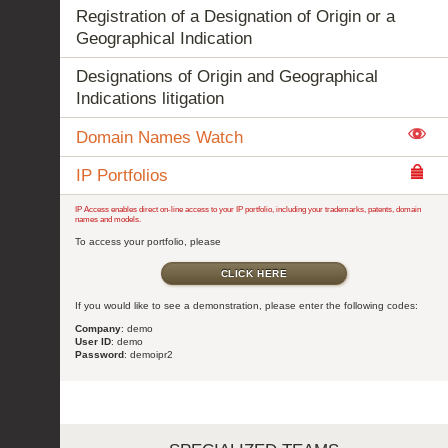
Registration of a Designation of Origin or a
Geographical Indication
Designations of Origin and Geographical
Indications litigation
Domain Names Watch
IP Portfolios
IP Access enables direct on-line access to your IP portfolio, including your trademarks, patents, domain
names and models.
To access your portfolio, please
CLICK HERE
If you would like to see a demonstration, please enter the following codes:
Company
: demo
User ID
: demo
Password
: demoipr2