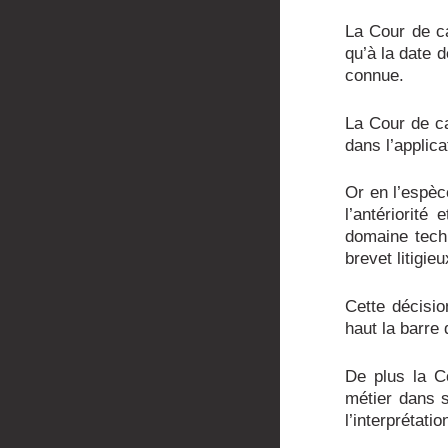
La Cour de ca
qu’à la date 
connue.
La Cour de ca
dans l’applica
Or en l’espèc
l’antériorité
domaine techn
brevet litigie
Cette décisio
haut la barre 
De plus la C
métier dans s
l’interprétati