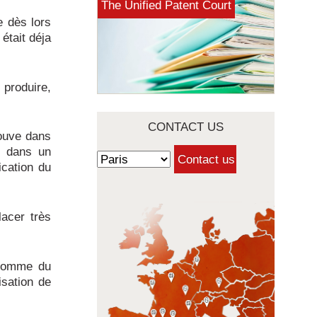
The Unified Patent Court
e dès lors
était déja
 produire,
CONTACT US
rouve dans
ue dans un
ication du
lacer très
’homme du
isation de