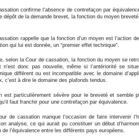
ssation confirme l’absence de contrefaçon par équivalenc
de dépôt de la demande brevet, la fonction du moyen breveté 
ssation rappelle que la fonction d’un moyen est l’action de
tion qui lui est donnée, un “premier effet technique”.
e, selon la Cour de cassation, la fonction du moyen se ret
 et n’est donc pas nouvelle, même si l’antériorité se sit
ique différent ou est incompatible avec le domaine d’appl
ux, c’est à dire le domaine des plafonds tendus.
n est particulièrement sévère pour le breveté et semble p
qu’il faut franchir pour une contrefaçon par équivalence.
our de cassation manque l’occasion de faire intervenir l
on analyse, ce qui aurait pu constituer un début d’harmon
on de l’équivalence entre les différents pays européens.