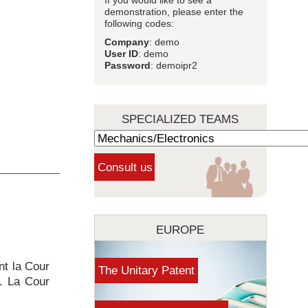
If you would like to see a
demonstration, please enter the
following codes:
Company
: demo
User ID
: demo
Password
: demoipr2
SPECIALIZED TEAMS
EUROPE
nt la Cour
The Unitary Patent
s. La Cour