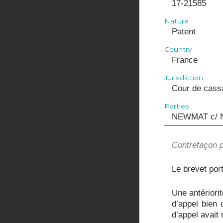
17-21585
Nature
Patent
Country
France
Jurisdiction
Cour de cass
Parties
NEWMAT c/
Contrefaçon 
Le brevet port
Une antériori
d’appel bien 
d’appel avait 