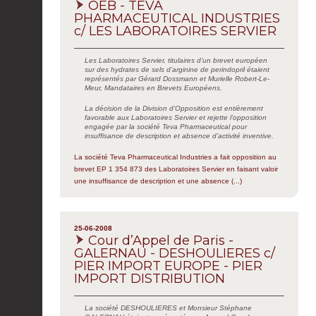
OEB - TEVA
PHARMACEUTICAL INDUSTRIES
c/ LES LABORATOIRES SERVIER
Les Laboratoires Servier, titulaires d’un brevet européen
sur des hydrates de sels d’arginine de perindopril étaient
représentés par Gérard Dossmann et Murielle Robert-Le-
Meur, Mandataires en Brevets Européens.
La décision de la Division d’Opposition est entièrement
favorable aux Laboratoires Servier et rejette l’opposition
engagée par la société Teva Pharmaceutical pour
insuffisance de description et absence d’activité inventive.
La société Teva Pharmaceutical Industries a fait opposition au
brevet EP 1 354 873 des Laboratoires Servier en faisant valoir
une insuffisance de description et une absence (...)
25-06-2008
Cour d’Appel de Paris -
GALERNAU - DESHOULIERES c/
PIER IMPORT EUROPE - PIER
IMPORT DISTRIBUTION
La société DESHOULIERES et Monsieur Stéphane