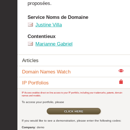
proposées.
Service Noms de Domaine
Justine Villa
Contentieux
Marianne Gabriel
Articles
Domain Names Watch
IP Portfolios
IP Access enables direct on-line access to your IP portfolio, including your trademarks, patents, domain
names and models.
To access your portfolio, please
CLICK HERE
If you would like to see a demonstration, please enter the following codes:
Company
: demo