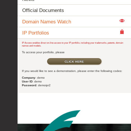
Official Documents
Domain Names Watch
IP Portfolios
IP Access enables direct on-line access to your IP portfolio, including your trademarks, patents, domain
names and models.
To access your portfolio, please
CLICK HERE
If you would like to see a demonstration, please enter the following codes:
Company
: demo
User ID
: demo
Password
: demoipr2