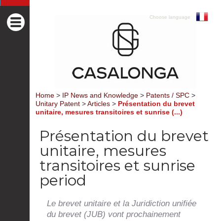
Choose language
Home
>
IP News and Knowledge
>
Patents / SPC
>
Unitary Patent
>
Articles
>
Présentation du brevet
unitaire, mesures transitoires et sunrise (...)
Présentation du brevet
unitaire, mesures
transitoires et sunrise
period
Le brevet unitaire et la Juridiction unifiée
du brevet (JUB) vont prochainement